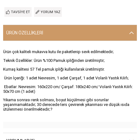
TAVSIYE ET
YORUM YAZ
ÜRÜN ÖZELLIKLERI
Ürün çok kaliteli mukavva kutu ile paketlenip sevk edilmektedir;
Teknik Özellikler: Ürün %100 Pamuk ipliğinden üretilmiştir;
Kumaş kalitesi 57 Tel pamuk ipliği kullanılarak üretilmiştir.
Ürün İçeriği: 1 adet Nevresim, 1 adet Çarşaf, 1 adet Volanlı Yastık Kılıfı;
Ebatlar: Nevresim: 160x220 cm/ Çarşaf: 180x240 cm/ Volanlı Yastık Kılıfı:
50x70 cm (1 adet)
Yıkama sonrası renk solması, boyut küçülmesi gibi sorunlar
yaşanmamaktadır; 30 derecede ters çevirerek yıkanması ve düşük ısıda
ütülenmesi önerilmektedir;?