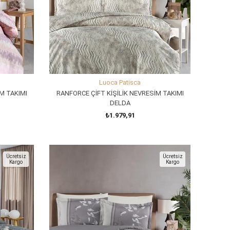
Luoca Patisca
M TAKIMI
RANFORCE ÇİFT KİŞİLİK NEVRESİM TAKIMI
DELDA
₺1.979,91
SEPETE EKLE
Ücretsiz
Ücretsiz
Kargo
Kargo