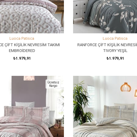
Luoca Patisca
Luoca Patisca
E ÇİFT KİŞİLİK NEVRESİM TAKIMI
RANFORCE ÇİFT KİŞİLİK NEVRESİ
EMBROİDERED
TIVORY YEŞİL
₺1.979,91
₺1.979,91
SEPETE EKLE
SEPETE EKLE
Ücretsiz
Kargo