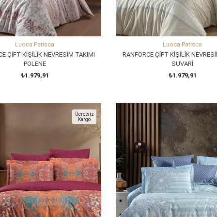
Luoca Patisca
Luoca Patisca
E ÇİFT KİŞİLİK NEVRESİM TAKIMI
RANFORCE ÇİFT KİŞİLİK NEVRESİ
POLENE
SUVARİ
₺1.979,91
₺1.979,91
SEPETE EKLE
SEPETE EKLE
Ücretsiz
Kargo