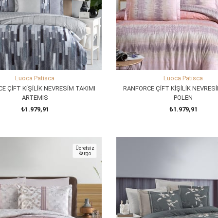
Luoca Patisca
Luoca Patisca
E ÇİFT KİŞİLİK NEVRESİM TAKIMI
RANFORCE ÇİFT KİŞİLİK NEVRESİ
ARTEMIS
POLEN
₺1.979,91
₺1.979,91
SEPETE EKLE
SEPETE EKLE
Ücretsiz
Kargo