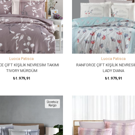
Luoca Patisca
Luoca Patisca
E ÇİFT KİŞİLİK NEVRESİM TAKIMI
RANFORCE ÇİFT KİŞİLİK NEVRESİ
TIVORY MÜRDÜM
LADY DIANA
₺1.979,91
₺1.979,91
SEPETE EKLE
SEPETE EKLE
Ücretsiz
Kargo