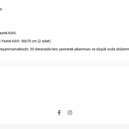
r;
tık Kılıfı;
astık Kılıfı: 50x70 cm (2 adet)
yaşanmamaktadır; 30 derecede ters çevirerek yıkanması ve düşük ısıda ütülenm