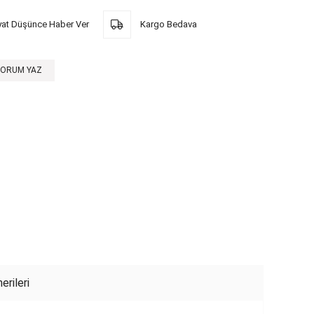
yat Düşünce Haber Ver
Kargo Bedava
YORUM YAZ
erileri