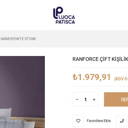
 TAKIMI EFONTE STONE
RANFORCE ÇİFT KİŞİLİ
₺1.979,91
(KDV Da
Favorilere Ekle