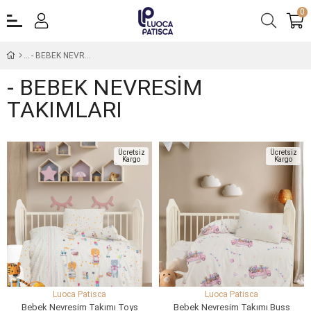
0
- BEBEK NEVRESİM TAKIMLARI
- BEBEK NEVRESİM
TAKIMLARI
Ücretsiz
Ücretsiz
Kargo
Kargo
Luoca Patisca
Luoca Patisca
Bebek Nevresim Takımı Toys
Bebek Nevresim Takımı Buss