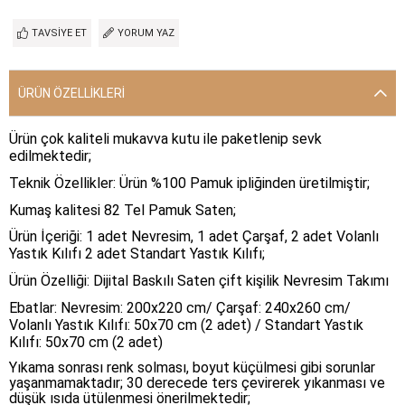
TAVSIYE ET
YORUM YAZ
ÜRÜN ÖZELLIKLERI
Ürün çok kaliteli mukavva kutu ile paketlenip sevk
edilmektedir;
Teknik Özellikler: Ürün %100 Pamuk ipliğinden üretilmiştir;
Kumaş kalitesi 82 Tel Pamuk Saten;
Ürün İçeriği: 1 adet Nevresim, 1 adet Çarşaf, 2 adet Volanlı
Yastık Kılıfı 2 adet Standart Yastık Kılıfı;
Ürün Özelliği: Dijital Baskılı Saten çift kişilik Nevresim Takımı
Ebatlar: Nevresim: 200x220 cm/ Çarşaf: 240x260 cm/
Volanlı Yastık Kılıfı: 50x70 cm (2 adet) / Standart Yastık
Kılıfı: 50x70 cm (2 adet)
Yıkama sonrası renk solması, boyut küçülmesi gibi sorunlar
yaşanmamaktadır; 30 derecede ters çevirerek yıkanması ve
düşük ısıda ütülenmesi önerilmektedir;