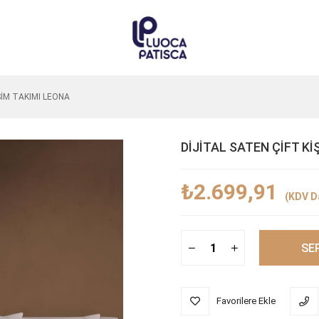
SİM TAKIMI LEONA
DİJİTAL SATEN ÇİFT Kİ
₺2.699,91
(KDV Da
Favorilere Ekle