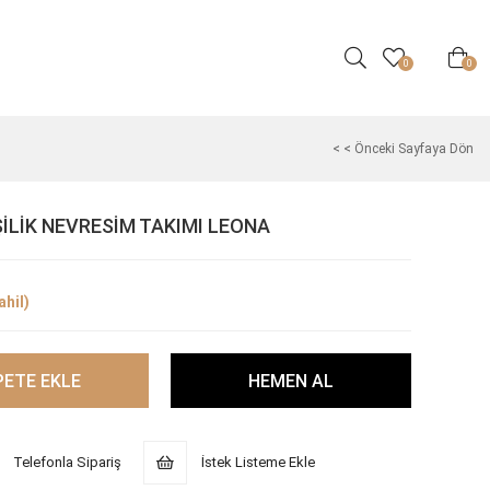
0
0
< < Önceki Sayfaya Dön
ŞİLİK NEVRESİM TAKIMI LEONA
hil)
Telefonla Sipariş
İstek Listeme Ekle