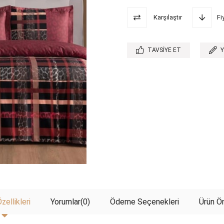
Karşılaştır
Fi
TAVSIYE ET
zellikleri
Yorumlar
(0)
Ödeme Seçenekleri
Ürün Ön