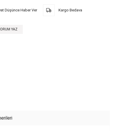
yat Düşünce Haber Ver
Kargo Bedava
YORUM YAZ
erileri