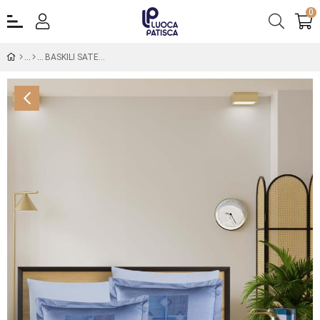
0
BASKILI SATEN ÇİFT KİŞİLİK NEVRESİM TAKIMI RİCARDO MAVİ